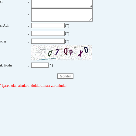
si
:
:
cı Adı
:
(*)
:
(*)
ekrar
:
(*)
ik Kodu
:
(*)
 işareti olan alanların doldurulması zorunludur.