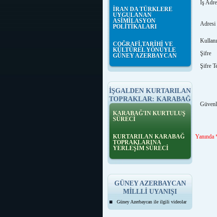
İş Adre
İRAN DA TÜRKLERE
UYGULANAN
ASİMİLASYON
Adresi
POLİTİKALARI
Kullanı
COĞRAFİ,TARİHİ VE
KÜLTÜREL YÖNÜYLE
Şifre
GÜNEY AZERBAYCAN
Şifre T
İŞGALDEN KURTARILAN
TOPRAKLAR: KARABAĞ
Güvenl
KARABAĞ'IN KURTULUŞ
SÜRECİ
KURTARILAN KARABAĞ
Yanında *
TOPRAKLARINA
YERLEŞİM SÜRECİ
GÜNEY AZERBAYCAN
MİLLLİ UYANIŞI
Güney Azerbaycan ile ilgili videolar