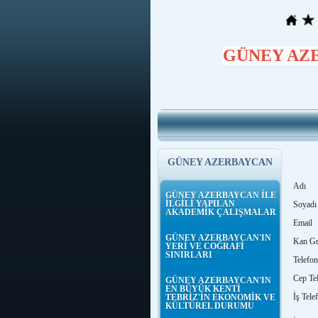
GÜNEY AZ
GÜNEY AZERBAYCAN
Adı
GÜNEY AZERBAYCAN İLE
İLGİLİ YAPILAN
Soyadı
AKADEMİK ÇALIŞMALAR
Email
GÜNEY AZERBAYCAN'IN
Kan G
YERİ VE COĞRAFİ
SINIRLARI
Telefo
Cep Te
GÜNEY AZERBAYCAN'IN
EN BÜYÜK KENTİ
İş Tele
TEBRİZ'İN EKONOMİK VE
KÜLTÜREL DURUMU