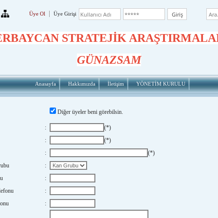
Üye Ol
Üye Girişi
ERBAYCAN STRATEJİK ARAŞTIRMALA
GÜNAZSAM
Anasayfa
Hakkımızda
İletişim
YÖNETİM KURULU
Diğer üyeler beni görebilsin.
:
(*)
:
(*)
:
(*)
rubu
:
nu
:
lefonu
:
fonu
: