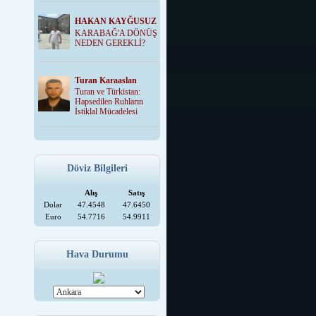
HAKAN KAYĞUSUZ
KARABAĞ'A DÖNÜŞ
NEDEN GEREKLİ?
Turan Karaaslan
Turan ve Türkistan:
Hapsedilen Ruhların
İstiklal Mücadelesi
Döviz Bilgileri
Alış
Satış
Dolar
47.4548
47.6450
Euro
54.7716
54.9911
Hava Durumu