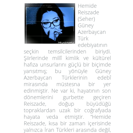
Hemide
Reiszade
(Seher)
Güney
Azerbaycan
Türk
edebiyatının
seçkin temsilcilerinden biriydi.
Şiirlerinde millî kimlik ve kültürel
hafıza unsurlarını güçlü bir biçimde
yansıtmış; bu yönüyle Güney
Azerbaycan Türklerinin edebî
mirasında müstesna bir yer
edinmiştir. Ne var ki, hayatının son
dönemlerini gurbette geçiren
Reiszade, doğup büyüdüğü
topraklardan uzak bir coğrafyada
hayata veda etmiştir. “Hemide
Reiszade, kısa bir zaman içerisinde
yalnızca İran Türkleri arasında değil,