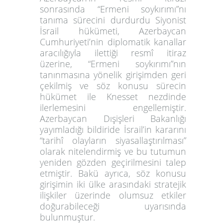
sonrasında “Ermeni soykırımı”nı
tanıma sürecini durdurdu Siyonist
İsrail hükümeti, Azerbaycan
Cumhuriyeti’nin diplomatik kanallar
aracılığıyla ilettiği resmî itiraz
üzerine, “Ermeni soykırımı”nın
tanınmasına yönelik girişimden geri
çekilmiş ve söz konusu sürecin
hükümet ile Knesset nezdinde
ilerlemesini engellemiştir.
Azerbaycan Dışişleri Bakanlığı
yayımladığı bildiride İsrail’in kararını
“tarihî olayların siyasallaştırılması”
olarak nitelendirmiş ve bu tutumun
yeniden gözden geçirilmesini talep
etmiştir. Bakü ayrıca, söz konusu
girişimin iki ülke arasındaki stratejik
ilişkiler üzerinde olumsuz etkiler
doğurabileceği uyarısında
bulunmuştur.