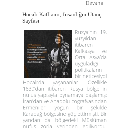
Devamı
Hocalı Katliamı; İnsanlığın Utanç
Sayfası
Rusya’nın 19.
yüzyıldan
itibaren
Kafkasya ve
Orta Asya’da
uyguladığı
politikaların
bir neticesiydi
Hocalı’da yaşananlar. Özellikle
1830’dan itibaren Rusya bölgenin
nüfus yapısıyla oynamaya başlamış;
İran’dan ve Anadolu coğrafyasından
Ermenileri yoğun bir şekilde
Karabağ bölgesine göç ettirmişti. Bir
yandan da bölgedeki Müslüman
nüfus zorla yerinden ediliyordu.