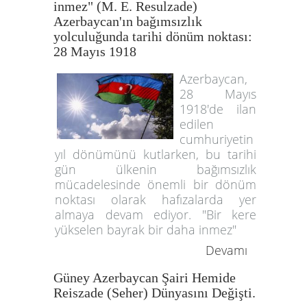
inmez" (M. E. Resulzade)
Azerbaycan'ın bağımsızlık
yolculuğunda tarihi dönüm noktası:
28 Mayıs 1918
Azerbaycan,
28 Mayıs
1918'de ilan
edilen
cumhuriyetin
yıl dönümünü kutlarken, bu tarihi
gün ülkenin bağımsızlık
mücadelesinde önemli bir dönüm
noktası olarak hafızalarda yer
almaya devam ediyor. "Bir kere
yükselen bayrak bir daha inmez"
Devamı
Güney Azerbaycan Şairi Hemide
Reiszade (Seher) Dünyasını Değişti.