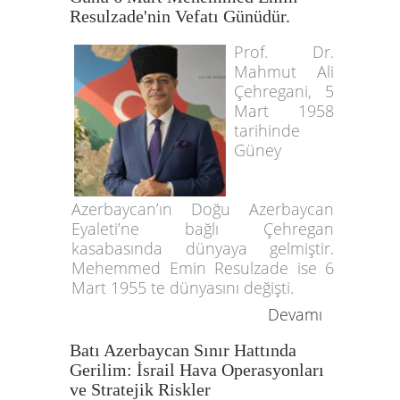
Resulzade'nin Vefatı Günüdür.
Prof. Dr.
Mahmut Ali
Çehregani, 5
Mart 1958
tarihinde
Güney
Azerbaycan’ın Doğu Azerbaycan
Eyaleti’ne bağlı Çehregan
kasabasında dünyaya gelmiştir.
Mehemmed Emin Resulzade ise 6
Mart 1955 te dünyasını değişti.
Devamı
Batı Azerbaycan Sınır Hattında
Gerilim: İsrail Hava Operasyonları
ve Stratejik Riskler