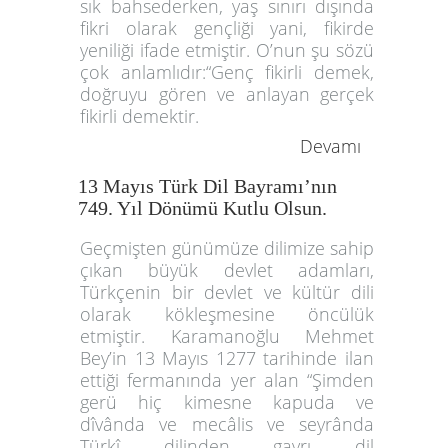
sık bahsederken, yaş sınırı dışında
fikri olarak gençliği yani, fikirde
yeniliği ifade etmiştir. O’nun şu sözü
çok anlamlıdır:“Genç fikirli demek,
doğruyu gören ve anlayan gerçek
fikirli demektir.
Devamı
13 Mayıs Türk Dil Bayramı’nın
749. Yıl Dönümü Kutlu Olsun.
Geçmişten günümüze dilimize sahip
çıkan büyük devlet adamları,
Türkçenin bir devlet ve kültür dili
olarak kökleşmesine öncülük
etmiştir. Karamanoğlu Mehmet
Bey’in 13 Mayıs 1277 tarihinde ilan
ettiği fermanında yer alan “Şimden
gerü hiç kimesne kapuda ve
dîvânda ve mecâlis ve seyrânda
Türkî dilinden gayrı dil