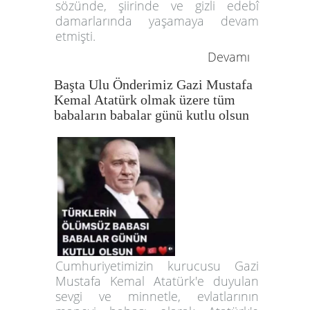
sözünde, şiirinde ve gizli edebî
damarlarında yaşamaya devam
etmişti.
Devamı
Başta Ulu Önderimiz Gazi Mustafa
Kemal Atatürk olmak üzere tüm
babaların babalar günü kutlu olsun
Cumhuriyetimizin kurucusu Gazi
Mustafa Kemal Atatürk'e duyulan
sevgi ve minnetle, evlatlarının