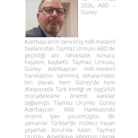
2026, ABD –
Güney
Azerbaycan’ın tanınmış milli-medenî
faallarından Taymaz Urmulu ABD’de
geçirdiği ani rahatsızlık sonucu
hayatını kaybetti. Taymaz Urmulu,
Güney Azerbaycan milli-medenî
harekatının tanınmış simalarından
biri olarak, hem Güney’de hem
diasporada Türk kimliği ve özgürlük
mücadelesine önemli katkılar
sağlamıştı. Taymaz Urumlu Güney
Azerbaycan Milli Harekatında
önemli işler yürütmüştür. Bir
zamanlar Türkiye’de mülteci hayatı
yaşamak zorunda kalan Taymaz
Urumlu, Amerikaya sığınmazı olarak