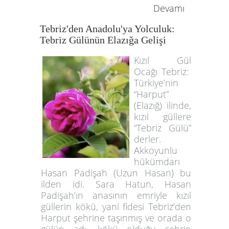
Devamı
Tebriz'den Anadolu'ya Yolculuk:
Tebriz Gülünün Elazığa Gelişi
Kızıl Gül
Ocağı Tebriz:
Türkiye’nin
“Harput”
(Elazığ) ilinde,
kızıl güllere
“Tebriz Gülü”
derler.
Akkoyunlu
hükümdarı
Hasan Padişah (Uzun Hasan) bu
ilden idi. Sara Hatun, Hasan
Padişah’ın anasının emriyle kızıl
güllerin kökü, yani fidesi Tebriz’den
Harput şehrine taşınmış ve orada o