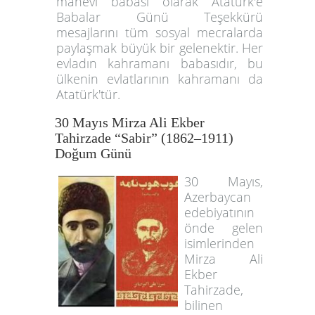
manevi babası olarak Atatürk'e
Babalar Günü Teşekkürü
mesajlarını tüm sosyal mecralarda
paylaşmak büyük bir gelenektir. Her
evladın kahramanı babasıdır, bu
ülkenin evlatlarının kahramanı da
Atatürk'tür.
30 Mayıs Mirza Ali Ekber
Tahirzade “Sabir” (1862–1911)
Doğum Günü
30 Mayıs,
Azerbaycan
edebiyatının
önde gelen
isimlerinden
Mirza Ali
Ekber
Tahirzade,
bilinen