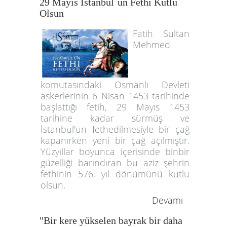
29 Mayıs İstanbul`un Fethi Kutlu
Olsun
Fatih Sultan
Mehmed
komutasındaki Osmanlı Devleti
askerlerinin 6 Nisan 1453 tarihinde
başlattığı fetih, 29 Mayıs 1453
tarihine kadar sürmüş ve
İstanbul'un fethedilmesiyle bir çağ
kapanırken yeni bir çağ açılmıştır.
Yüzyıllar boyunca içerisinde binbir
güzelliği barındıran bu aziz şehrin
fethinin 576. yıl dönümünü kutlu
olsun.
Devamı
"Bir kere yükselen bayrak bir daha