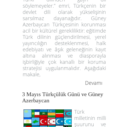
söylemeyeler.” emri, Türkçenin bir
devlet dili olarak yükselişinin
sarsılmaz dayanağıdır. Güney
Azerbaycan Türkçesinin korunması
acil bir kültürel gerekliliktir: eğitimde
Türk dilinin güçlendirilmesi, yerel
yayıncılığın desteklenmesi, halk
edebiyatı ve âşık geleneğinin kayıt
altına alınması ve diasporayla
işbirliğiyle çok kanallı bir koruma
stratejisi uygulanmalıdır. Aşağıdaki
makale,
Devamı
3 Mayıs Türkçülük Günü ve Güney
Azerbaycan
Türk
milletinin milli
şuurunu ve