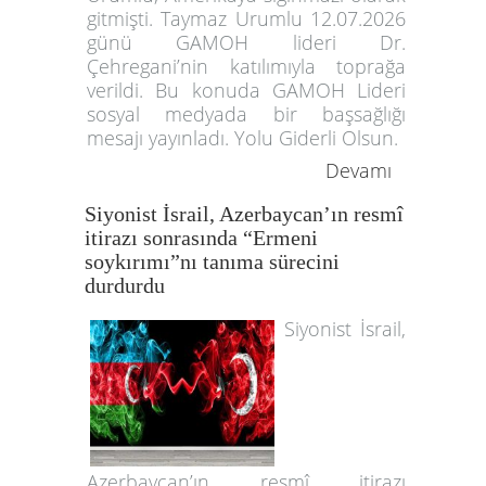
gitmişti. Taymaz Urumlu 12.07.2026
günü GAMOH lideri Dr.
Çehregani’nin katılımıyla toprağa
verildi. Bu konuda GAMOH Lideri
sosyal medyada bir başsağlığı
mesajı yayınladı. Yolu Giderli Olsun.
Devamı
Siyonist İsrail, Azerbaycan’ın resmî
itirazı sonrasında “Ermeni
soykırımı”nı tanıma sürecini
durdurdu
Siyonist İsrail,
Azerbaycan’ın resmî itirazı