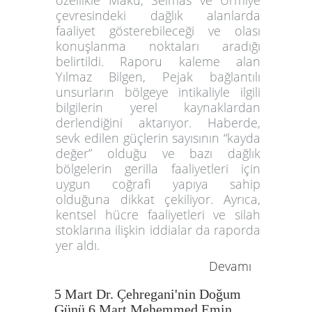
özellikle Maku, Selmas ve Urmiye
çevresindeki dağlık alanlarda
faaliyet gösterebileceği ve olası
konuşlanma noktaları aradığı
belirtildi. Raporu kaleme alan
Yılmaz Bilgen, Pejak bağlantılı
unsurların bölgeye intikaliyle ilgili
bilgilerin yerel kaynaklardan
derlendiğini aktarıyor. Haberde,
sevk edilen güçlerin sayısının “kayda
değer” olduğu ve bazı dağlık
bölgelerin gerilla faaliyetleri için
uygun coğrafi yapıya sahip
olduğuna dikkat çekiliyor. Ayrıca,
kentsel hücre faaliyetleri ve silah
stoklarına ilişkin iddialar da raporda
yer aldı.
Devamı
5 Mart Dr. Çehregani'nin Doğum
Günü 6 Mart Mehemmed Emin