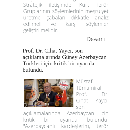
Stratejik iletişimde, Kürt Terör
Gruplarının söylemlerinin meşruiyet
üretme çabaları dikkatle analiz
edilmeli ve karşı söylemler
geliştirilmelidir.
Devamı
Prof. Dr. Cihat Yaycı, son
açıklamalarında Güney Azerbaycan
Türkleri için kritik bir uyarıda
bulundu.
Müstafi
Tümamiral
Prof. Dr.
Cihat Yaycı,
son
açıklamalarında Azerbaycan için
kritik bir uyarıda bulundu.
"Azerbaycanlı kardeşlerim, terör