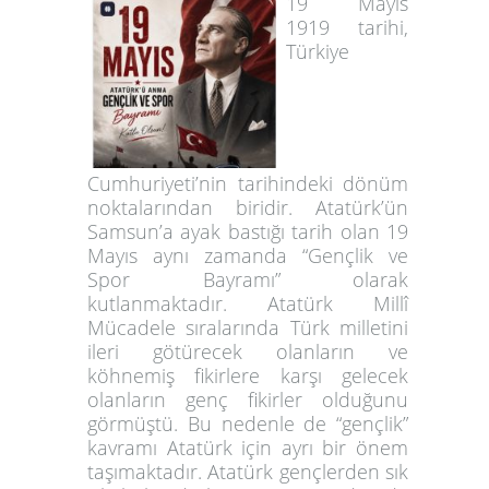
19 Mayıs
1919 tarihi,
Türkiye
Cumhuriyeti’nin tarihindeki dönüm
noktalarından biridir. Atatürk’ün
Samsun’a ayak bastığı tarih olan 19
Mayıs aynı zamanda “Gençlik ve
Spor Bayramı” olarak
kutlanmaktadır. Atatürk Millî
Mücadele sıralarında Türk milletini
ileri götürecek olanların ve
köhnemiş fikirlere karşı gelecek
olanların genç fikirler olduğunu
görmüştü. Bu nedenle de “gençlik”
kavramı Atatürk için ayrı bir önem
taşımaktadır. Atatürk gençlerden sık