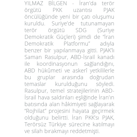
YILMAZ BİLGEN - İran’da terör
örgütü PKK uzantısı PJAK
öncülüğünde yeni bir çatı oluşumu
kuruldu. Suriye’de tutunamayan
terör örgütü SDG (Suriye
Demokratik Güçleri) şimdi de “İran
Demokratik Platformu” adıyla
benzer bir yapılanmaya gitti. PJAK’lı
Saman Rasulpur, ABD-İsrail kanadı
ile koordinasyonun sağlandığını,
ABD hükûmeti ve askerî yetkililerle
bu gruplar arasında doğrudan
temaslar kurulduğunu söyledi.
Rasulpur, temel stratejilerinin ABD-
İsrail hava saldırıları eşliğinde İran’ın
batısında alan hâkimiyeti sağlayarak
“Rojhilat” projesini hayata geçirmek
olduğunu belirtti. İran PKK’sı PJAK,
Terörsüz Türkiye sürecine katılmayı
ve silah bırakmayı reddetmişti.