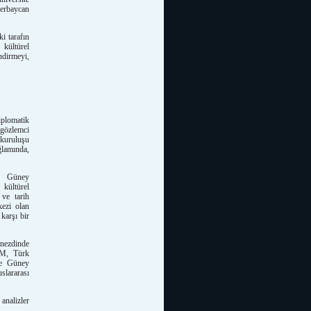
zerbaycan
i tarafın
kültürel
ndirmeyi,
iplomatik
 gözlemci
 kuruluşu
ğlamında,
e Güney
 kültürel
 ve tarih
kezi olan
karşı bir
 nezdinde
AM, Türk
ile Güney
slararası
nalizler