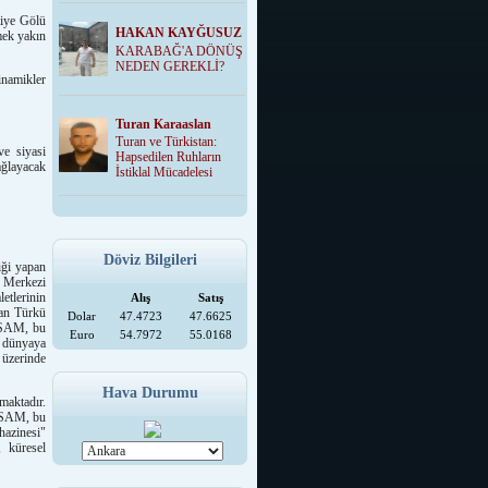
miye Gölü
HAKAN KAYĞUSUZ
ek yakın
KARABAĞ'A DÖNÜŞ
NEDEN GEREKLİ?
inamikler
Turan Karaaslan
Turan ve Türkistan:
e siyasi
Hapsedilen Ruhların
ağlayacak
İstiklal Mücadelesi
Döviz Bilgileri
iği yapan
, Merkezi
etlerinin
Alış
Satış
can Türkü
Dolar
47.4723
47.6625
AZSAM, bu
Euro
54.7972
55.0168
a dünyaya
 üzerinde
Hava Durumu
maktadır.
AZSAM, bu
hazinesi"
, küresel