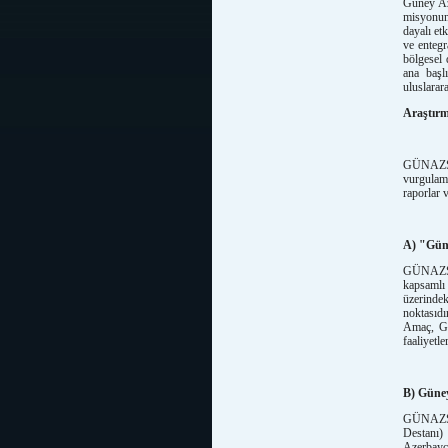
Güney Az
misyonunu
dayalı et
ve entegr
bölgesel 
ana başlı
uluslarar
Araştırm
GÜNAZSAM
vurgulam
raporlar v
A) "Güne
GÜNAZSAM
kapsamlı 
üzerinde
noktasıdı
Amaç, Gü
faaliyetle
B) Güney
GÜNAZSAM
Destanı)
Azerbayc