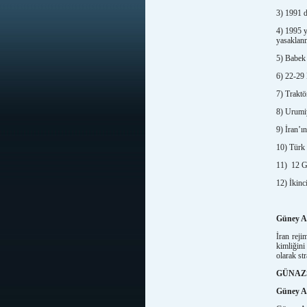
3) 1991 
4) 1995 y
yasaklan
5) Babek
6) 22-29 
7) Traktö
8) Urumi
9) İran’ı
10) Türk 
11) 12 Gü
12) İkinc
Güney Az
İran reji
kimliğini
olarak st
GÜNAZ
Güney Az