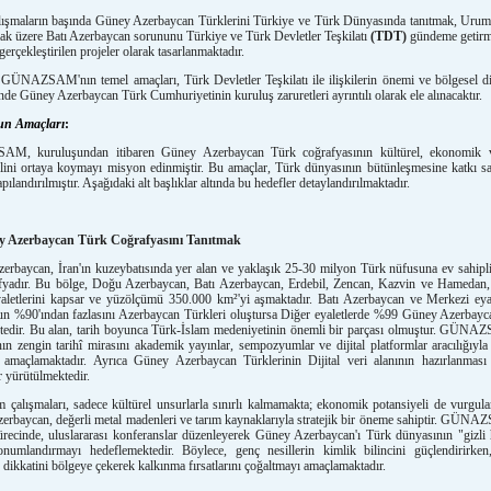
alışmaların başında Güney Azerbaycan Türklerini Türkiye ve Türk Dünyasında tanıtmak, Uru
ak üzere Batı Azerbaycan sorununu Türkiye ve Türk Devletler Teşkilatı
(TDT)
gündeme getirm
erçekleştirilen projeler olarak tasarlanmaktadır.
GÜNAZSAM'nın temel amaçları, Türk Devletler Teşkilatı ile ilişkilerin önemi ve bölgesel d
nde Güney Azerbaycan Türk Cumhuriyetinin kuruluş zaruretleri ayrıntılı olarak ele alınacaktır.
un Amaçları
:
, kuruluşundan itibaren Güney Azerbaycan Türk coğrafyasının kültürel, ekonomik v
lini ortaya koymayı misyon edinmiştir. Bu amaçlar, Türk dünyasının bütünleşmesine katkı s
pılandırılmıştır. Aşağıdaki alt başlıklar altında bu hedefler detaylandırılmaktadır.
y Azerbaycan Türk Coğrafyasını Tanıtmak
rbaycan, İran'ın kuzeybatısında yer alan ve yaklaşık 25-30 milyon Türk nüfusuna ev sahipl
afyadır. Bu bölge, Doğu Azerbaycan, Batı Azerbaycan, Erdebil, Zencan, Kazvin ve Hamedan
aletlerini kapsar ve yüzölçümü 350.000 km²'yi aşmaktadır. Batı Azerbaycan ve Merkezi eyal
n %90'ından fazlasını Azerbaycan Türkleri oluştursa Diğer eyaletlerde %99 Güney Azerbay
tedir. Bu alan, tarih boyunca Türk-İslam medeniyetinin önemli bir parçası olmuştur. GÜN
ın zengin tarihî mirasını akademik yayınlar, sempozyumlar ve dijital platformlar aracılığıyl
ı amaçlamaktadır. Ayrıca Güney Azerbaycan Türklerinin Dijital veri alanının hazırlanması
r yürütülmektedir.
m çalışmaları, sadece kültürel unsurlarla sınırlı kalmamakta; ekonomik potansiyeli de vurgula
rbaycan, değerli metal madenleri ve tarım kaynaklarıyla stratejik bir öneme sahiptir. GÜN
ürecinde, uluslararası konferanslar düzenleyerek Güney Azerbaycan'ı Türk dünyasının "gizli 
onumlandırmayı hedeflemektedir. Böylece, genç nesillerin kimlik bilincini güçlendirirken
n dikkatini bölgeye çekerek kalkınma fırsatlarını çoğaltmayı amaçlamaktadır.