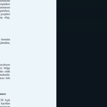
çlendirme
rişimlere
runmasını
tirirken,
projeleri
mış olup,
 önemini
çlamakta,
inceleyen
er) bölge
arı odak
rmektedir.
rası lobi
ması:
 (30 Aşık
kayıtları
iversite