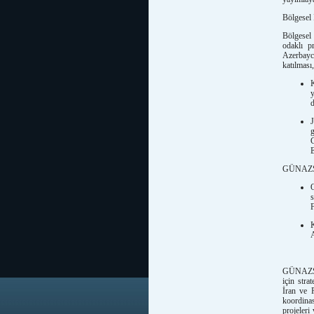
Bölgesel 
Bölgesel 
odaklı pr
Azerbayc
katılması,
K
y
d
E
GÜNAZSAM’
s
F
A
GÜNAZSAM
için stra
İran ve R
koordina
projeleri