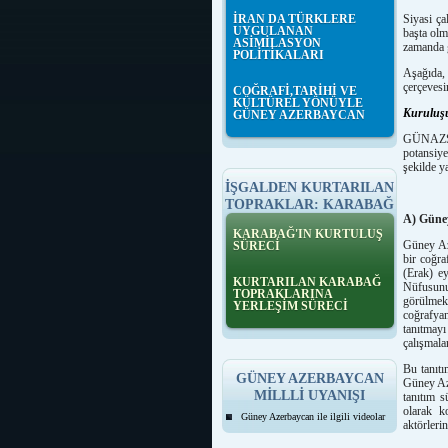
İRAN DA TÜRKLERE
Siyasi ç
UYGULANAN
başta olm
ASİMİLASYON
zamanda g
POLİTİKALARI
Aşağıda, 
çerçevesi
COĞRAFİ,TARİHİ VE
KÜLTÜREL YÖNÜYLE
Kuruluş
GÜNEY AZERBAYCAN
GÜNAZSAM
potansiye
şekilde ya
İŞGALDEN KURTARILAN
TOPRAKLAR: KARABAĞ
A) Güne
KARABAĞ'IN KURTULUŞ
Güney Aze
SÜRECİ
bir coğr
(Erak) ey
KURTARILAN KARABAĞ
Nüfusunu
TOPRAKLARINA
görülmek
YERLEŞİM SÜRECİ
coğrafyan
tanıtmay
çalışmala
Bu tanıtı
GÜNEY AZERBAYCAN
Güney Aze
MİLLLİ UYANIŞI
tanıtım s
olarak k
Güney Azerbaycan ile ilgili videolar
aktörleri