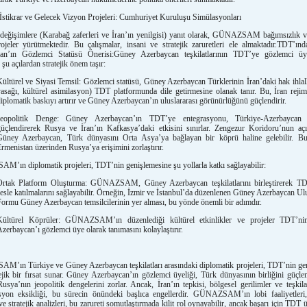
İstikrar ve Gelecek Vizyon Projeleri: Cumhuriyet Kuruluşu Simülasyonları
değişimlere (Karabağ zaferleri ve İran’ın yenilgisi) yanıt olarak, GÜNAZSAM bağımsızlık ve
ojeler yürütmektedir. Bu çalışmalar, insani ve stratejik zaruretleri ele almaktadır.TDT’ı
an’ın Gözlemci Statüsü Önerisi:Güney Azerbaycan teşkilatlarının TDT’ye gözlemci üy
 şu açılardan stratejik önem taşır:
ültürel ve Siyasi Temsil: Gözlemci statüsü, Güney Azerbaycan Türklerinin İran’daki hak ihlalle
asağı, kültürel asimilasyon) TDT platformunda dile getirmesine olanak tanır. Bu, İran rejim
iplomatik baskıyı artırır ve Güney Azerbaycan’ın uluslararası görünürlüğünü güçlendirir.
Jeopolitik Denge: Güney Azerbaycan’ın TDT’ye entegrasyonu, Türkiye-Azerbaycan 
güçlendirerek Rusya ve İran’ın Kafkasya’daki etkisini sınırlar. Zengezur Koridoru’nun açı
Güney Azerbaycan, Türk dünyasını Orta Asya’ya bağlayan bir köprü haline gelebilir. Bu,
rmenistan üzerinden Rusya’ya erişimini zorlaştırır.
ın diplomatik projeleri, TDT’nin genişlemesine şu yollarla katkı sağlayabilir:
Ortak Platform Oluşturma: GÜNAZSAM, Güney Azerbaycan teşkilatlarını birleştirerek TD
esle katılmalarını sağlayabilir. Örneğin, İzmir ve İstanbul’da düzenlenen Güney Azerbaycan Ulu
ormu Güney Azerbaycan temsilcilerinin yer alması, bu yönde önemli bir adımdır.
Kültürel Köprüler: GÜNAZSAM’ın düzenlediği kültürel etkinlikler ve projeler TDT’n
zerbaycan’ı gözlemci üye olarak tanımasını kolaylaştırır.
’ın Türkiye ve Güney Azerbaycan teşkilatları arasındaki diplomatik projeleri, TDT’nin ge
tejik bir fırsat sunar. Güney Azerbaycan’ın gözlemci üyeliği, Türk dünyasının birliğini güçlen
usya’nın jeopolitik dengelerini zorlar. Ancak, İran’ın tepkisi, bölgesel gerilimler ve teşkilat
syon eksikliği, bu sürecin önündeki başlıca engellerdir. GÜNAZSAM’ın lobi faaliyetleri,
 ve stratejik analizleri, bu zarureti somutlaştırmada kilit rol oynayabilir, ancak başarı için TDT 