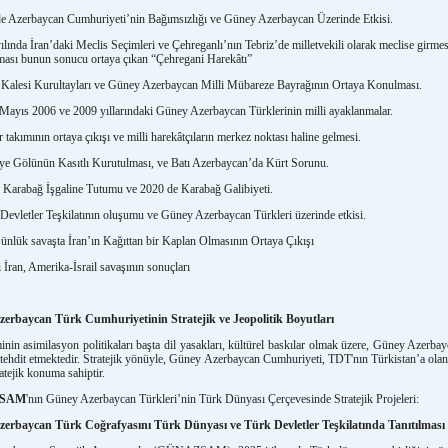
de Azerbaycan Cumhuriyeti’nin Bağımsızlığı ve Güney Azerbaycan Üzerinde Etkisi.
ılında İran’daki Meclis Seçimleri ve Çehreganlı’nın Tebriz’de milletvekili olarak meclise girme
ması bunun sonucu ortaya çıkan “Çehregani Harekâtı”
 Kalesi Kurultayları ve Güney Azerbaycan Milli Mübareze Bayrağının Ortaya Konulması.
Mayıs 2006 ve 2009 yıllarındaki Güney Azerbaycan Türklerinin milli ayaklanmalar.
r takımının ortaya çıkışı ve milli harekâtçıların merkez noktası haline gelmesi.
ye Gölünün Kasıtlı Kurutulması, ve Batı Azerbaycan’da Kürt Sorunu.
n Karabağ İşgaline Tutumu ve 2020 de Karabağ Galibiyeti.
Devletler Teşkilatının oluşumu ve Güney Azerbaycan Türkleri üzerinde etkisi.
nlük savaşta İran’ın Kağıttan bir Kaplan Olmasının Ortaya Çıkışı
i İran, Amerika-İsrail savaşının sonuçları
erbaycan Türk Cumhuriyetinin Stratejik ve Jeopolitik Boyutları
minin asimilasyon politikaları başta dil yasakları, kültürel baskılar olmak üzere, Güney Azerba
 tehdit etmektedir. Stratejik yönüyle, Güney Azerbaycan Cumhuriyeti, TDT'nın Türkistan’a ola
ratejik konuma sahiptir.
SAM
'nın Güney Azerbaycan Türkleri’nin Türk Dünyası Çerçevesinde Stratejik Projeleri:
erbaycan Türk Coğrafyasını Türk Dünyası ve Türk Devletler Teşkilatında Tanıtılması