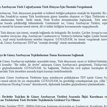
y Azerbaycan Türk Coğrafyasının Türk Dünyası İçin Önemini Vurgulamak
rbaycan, Türk dünyasının jeopolitik ve kültürel birliğini pekiştiren stratejik bir köprüdür. Bu 
n'dan Anadolu'ya uzanan Türk koridorunun güney kanadını oluşturur ve Oğuz Türklerinin
 alanlarından biridir. Tarihî olarak, Dede Korkut destanlarından başlayarak, Türk mito
ının burada şekillendiği bilinmektedir. Günümüzde ise, Güney Azerbaycan Türkleri, top
 önemli bir kısmını temsil ederek, dil ve kültür birliğinin korunmasında vazgeçilmezdir.
Türk dünyası için önemi, stratejik bağlamda da belirgindir. Bu koridor, Çin'den Avrupa'ya uz
modern versiyonu olup, Azerbaycan Cumhuriyeti ve Türkiye'yi birbirine bağlar. Çünkü burada
rı, yeşil enerji koridorlarının temelini oluşturur. GÜNAZSAM, bu önemi vurgulamak üzere
rak, Güney Azerbaycan'ı TDT'nin "stratejik derinliği" olarak tanımlamaktadır.
ye ile Güney Azerbaycan Teşkilatlarının Temas Kurmasını Sağlamak
le Güney Azerbaycan teşkilatları arasındaki temas, Türk dünyasının siyasi ve kültürel bütünleş
 konudur. "Bir millet, iki devlet" anlayışını Güney Azerbaycan'a genişletmek, Türkiye'nin 
ını güçlendirmektedir. GÜNAZSAM, bu bağlamda, Türkiye'nin sivil toplum kuruluşları i
n'daki Türk dernekleri arasında köprü kurmayı hedeflemektedir.
iminin Güney Azerbaycan Türklerine karşı asimilasyon politikalarına TDT içinde Güney A
i temsil edecek bir ses oluşturabilir. GÜNAZSAM, bu gerekliliği somutlaştırmak için, yıllık 
rbaycan Diyalog Forumu" düzenleyerek, diplomatik kanalları güçlendirmeyi planlamaktadır.
 Devletler Teşkilatı ile Güney Azerbaycan Türkleri Arasında İlişki Kurulması 
an Türklerinin Türk Devletler Teşkilatında Gözlemci Üye Olması
etler Teşkilatı (TDT), 2009'da Nahçıvan Anlaşması ile kurulan ve Azerbaycan, Kazakistan, Kır