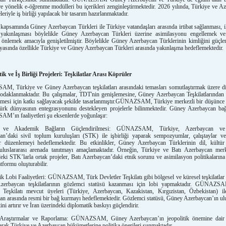
re yönelik e-öğrenme modülleri bu içerikleri zenginleştirmektedir. 2026 yılında, Türkiye ve A
leriyle iş birliği yapılacak bir tasarım hazırlanmaktadır.
kapsamında Güney Azerbaycan Türkleri ile Türkiye vatandaşları arasında irtibat sağlanması, ik
yakınlaşması böylelikle Güney Azerbaycan Türkleri üzerine asimilasyonu engellemek ve 
önlemek amacıyla genişletilmiştir. Böylelikle Güney Azerbaycan Türklerinin kimliğini güçle
asında özellikle Türkiye ve Güney Azerbaycan Türkleri arasında yakınlaşma hedeflemektedir.
k ve İş Birliği Projeleri: Teşkilatlar Arası Köprüler
, Türkiye ve Güney Azerbaycan teşkilatları arasındaki temasları somutlaştırmak üzere d
 odaklanmaktadır. Bu çalışmalar, TDT'nin genişlemesine, Güney Azerbaycan Teşkilatlarından
nmesi için katkı sağlayacak şekilde tasarlanmıştır.GÜNAZSAM, Türkiye merkezli bir düşünce
Türk dünyasının entegrasyonunu destekleyen projelerle bilinmektedir. Güney Azerbaycan ba
’ın faaliyetleri şu eksenlerde yoğunlaşır:
l ve Akademik Bağların Güçlendirilmesi: GÜNAZSAM, Türkiye, Azerbaycan v
an’daki sivil toplum kuruluşları (STK) ile işbirliği yaparak sempozyumlar, çalıştaylar ve
ler düzenlemeyi hedeflemektedir. Bu etkinlikler, Güney Azerbaycan Türklerinin dil, kültür
i uluslararası arenada tanıtmayı amaçlamaktadır. Örneğin, Türkiye ve Batı Azerbaycan mer
ki STK’larla ortak projeler, Batı Azerbaycan’daki etnik sorunu ve asimilasyon politikalarına 
atformu oluşturabilir.
k Lobi Faaliyetleri: GÜNAZSAM, Türk Devletler Teşkilatı gibi bölgesel ve küresel teşkilatlar
erbaycan teşkilatlarının gözlemci statüsü kazanması için lobi yapmaktadır. GÜNAZS
r Teşkilatı mevcut üyeleri (Türkiye, Azerbaycan, Kazakistan, Kırgızistan, Özbekistan) 
n arasında resmi bir bağ kurmayı hedeflemektedir. Gözlemci statüsü, Güney Azerbaycan’ın ulu
ini artırır ve İran üzerindeki diplomatik baskıyı güçlendirir.
k Araştırmalar ve Raporlama: GÜNAZSAM, Güney Azerbaycan’ın jeopolitik önemine dair a
rak Türkiye ve Azerbaycan hükümetlerine politika önerileri sunmaktadır.