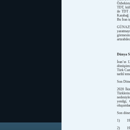
Özbekist
TDT, kült
ile TDT a
Karabağ z
Bu İran iç
GÜNAZSAM
yaratmay
görmesin
artırabile
Dünya Si
İran’ın 1
dönüşüml
Türk Cumh
tarihî tem
Son Döne
2020 İki
Türkleri
nedeniyle
yenilgi, 
oluşumlar
Son dönem
1) 1945-
2) 1979 