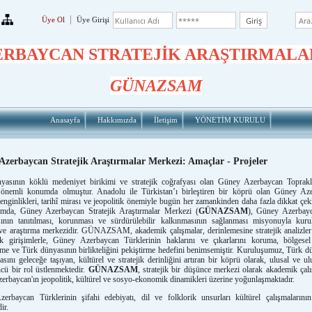
Üye Ol
Üye Girişi
ERBAYCAN STRATEJİK ARAŞTIRMALA
GÜNAZSAM
Anasayfa
Hakkımızda
İletişim
YÖNETİM KURULU
zerbaycan Stratejik Araştırmalar Merkezi: Amaçlar - Projeler
yasının köklü medeniyet birikimi ve stratejik coğrafyası olan Güney Azerbaycan Toprakla
önemli konumda olmuştur. Anadolu ile Türkistan’ı birleştiren bir köprü olan Güney Aze
zenginlikleri, tarihî mirası ve jeopolitik önemiyle bugün her zamankinden daha fazla dikkat çek
mda, Güney Azerbaycan Stratejik Araştırmalar Merkezi (
GÜNAZSAM
), Güney Azerbay
sının tanıtılması, korunması ve sürdürülebilir kalkınmasının sağlanması misyonuyla kur
e araştırma merkezidir. GÜNAZSAM, akademik çalışmalar, derinlemesine stratejik analizler 
ik girişimlerle, Güney Azerbaycan Türklerinin haklarını ve çıkarlarını koruma, bölgesel 
me ve Türk dünyasının birlikteliğini pekiştirme hedefini benimsemiştir. Kuruluşumuz, Türk d
rasını geleceğe taşıyan, kültürel ve stratejik derinliğini artıran bir köprü olarak, ulusal ve ul
cü bir rol üstlenmektedir.
GÜNAZSAM
, stratejik bir düşünce merkezi olarak akademik çalı
rbaycan'ın jeopolitik, kültürel ve sosyo-ekonomik dinamikleri üzerine yoğunlaşmaktadır.
erbaycan Türklerinin şifahi edebiyatı, dil ve folklorik unsurları kültürel çalışmalarını
ir.