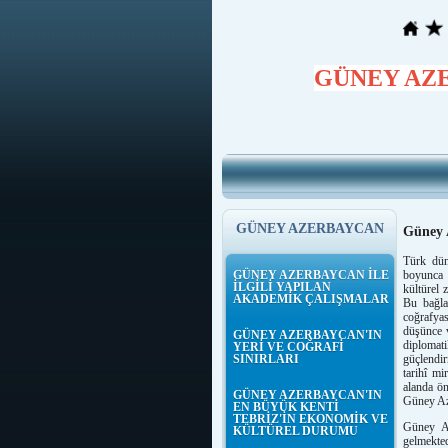
GÜNEY AZ
GÜNEY AZERBAYCAN
Güney A
Türk dün
GÜNEY AZERBAYCAN İLE
boyunca 
İLGİLİ YAPILAN
kültürel 
AKADEMİK ÇALIŞMALAR
Bu bağla
coğrafya
düşünce v
GÜNEY AZERBAYCAN'IN
diplomat
YERİ VE COĞRAFİ
SINIRLARI
güçlendir
tarihî mi
alanda ön
GÜNEY AZERBAYCAN'IN
Güney Aze
EN BÜYÜK KENTİ
TEBRİZ'İN EKONOMİK VE
Güney Az
KÜLTÜREL DURUMU
gelmekted