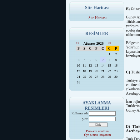
Site Haritası
B) Güne
Güney Aze
Site Haritası
Türkista
yerleşim
edebiyat
RESİMLER
nüfusunun
Bölgenin 
<<
Ağustos 2026
>>
Yolu'nun 
P
S
Ç
P
C
C
P
kaynakla
1
2
hazırlaya
3
4
5
6
7
8
9
10
11
12
13
14
15
16
17
18
19
20
21
22
23
C) Türki
24
25
26
27
28
29
30
Türkiye i
31
en önemli
çıkarlar
Azerbayca
İran rej
AYAKLANMA
Türklerin
RESİMLERİ
Güney Aze
Kullanıcı adı
Şifre
D) Türk
Azerbayc
Parolamı unuttum
Üye olmak istiyorum
Türk Devl