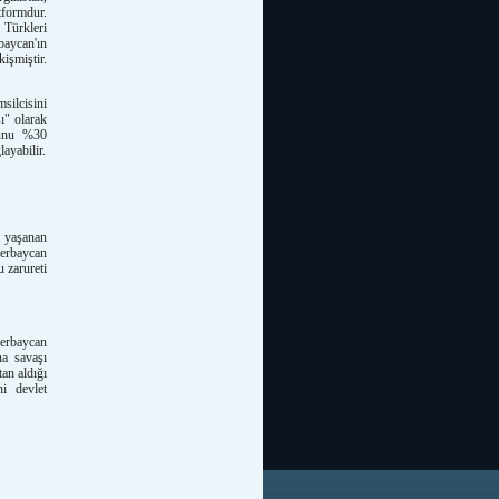
tformdur.
 Türkleri
baycan'ın
işmiştir.
ilcisini
ı" olarak
sunu %30
layabilir.
a yaşanan
zerbaycan
 zarureti
zerbaycan
na savaşı
tan aldığı
ni devlet