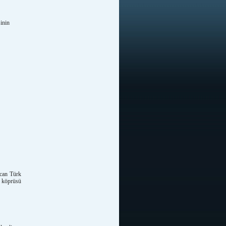
sinin
ycan Türk
n köprüsü