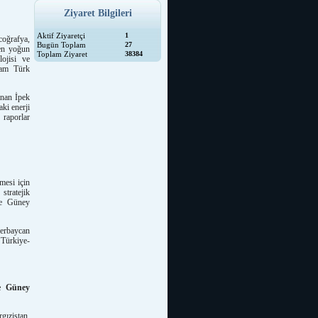
Ziyaret Bilgileri
Aktif Ziyaretçi
1
coğrafya,
Bugün Toplam
27
 en yoğun
Toplam Ziyaret
38384
lojisi ve
lam Türk
anan İpek
ki enerji
 raporlar
mesi için
stratejik
le Güney
zerbaycan
"Türkiye-
ve Güney
gızistan,