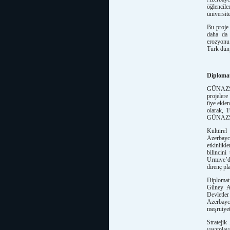
öğlencile
üniversite
Bu proje 
daha da 
erozyonu 
Türk düny
Diplomati
GÜNAZSAM
projelere
üye ekle
olarak, 
GÜNAZSAM
Kültüre
Azerbayc
etkinlik
bilincin
Urmiye’de
direnç pl
Diplomati
Güney Az
Devletle
Azerbayca
meşruiyet
Strateji
yayımlaya