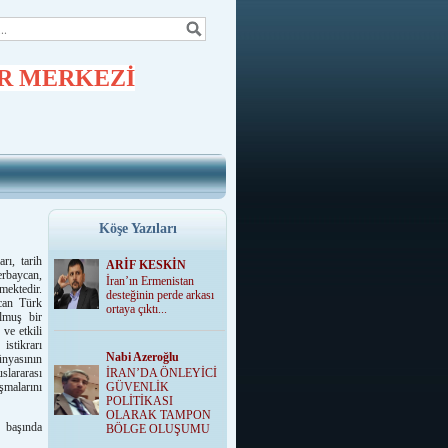
R MERKEZİ
Köşe Yazıları
rı, tarih
ARİF KESKİN
rbaycan,
İran’ın Ermenistan
mektedir.
desteğinin perde arkası
can Türk
ortaya çıktı...
ulmuş bir
ve etkili
istikrarı
Nabi Azeroğlu
ünyasının
İRAN’DA ÖNLEYİCİ
uslararası
GÜVENLİK
şmalarını
POLİTİKASI
OLARAK TAMPON
n başında
BÖLGE OLUŞUMU