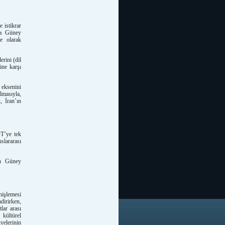
 istikrar
nda Güney
e olarak
rini (dil
ine karşı
eksenini
lmasıyla,
 İran’ın
T’ye tek
slararası
in Güney
nişlemesi
dirirken,
lar arası
 kültürel
üyelerinin