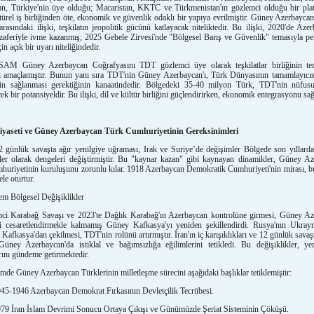
an, Türkiye'nin üye olduğu; Macaristan, KKTC ve Türkmenistan'ın gözlemci olduğu bir pla
ürel iş birliğinden öte, ekonomik ve güvenlik odaklı bir yapıya evrilmiştir. Güney Azerbaycan
rasındaki ilişki, teşkilatın jeopolitik gücünü katlayacak niteliktedir. Bu ilişki, 2020'de Azer
aferiyle ivme kazanmış; 2025 Gebele Zirvesi'nde "Bölgesel Barış ve Güvenlik" temasıyla pek
in açık bir uyarı niteliğindedir.
 Güney Azerbaycan Coğrafyasını TDT gözlemci üye olarak teşkilatlar birliğinin tems
ı amaçlamıştır. Bunun yanı sıra TDT'nin Güney Azerbaycan'ı, Türk Dünyasının tamamlayıcıs
in sağlanması gerektiğinin kanaatindedir. Bölgedeki 35-40 milyon Türk, TDT'nin nüfu
cek bir potansiyeldir. Bu ilişki, dil ve kültür birliğini güçlendirirken, ekonomik entegrasyonu sağ
yaseti ve Güney Azerbaycan Türk Cumhuriyetinin Gereksinimleri
2 günlük savaşta ağır yenilgiye uğraması, Irak ve Suriye’de değişimler Bölgede son yıllard
er olarak dengeleri değiştirmiştir. Bu "kaynar kazan" gibi kaynayan dinamikler, Güney A
uriyetinin kuruluşunu zorunlu kılar. 1918 Azerbaycan Demokratik Cumhuriyeti'nin mirası, bu
ele oturtur.
m Bölgesel Değişiklikler
nci Karabağ Savaşı ve 2023'te Dağlık Karabağ'ın Azerbaycan kontrolüne girmesi, Güney A
ni cesaretlendirmekle kalmamış Güney Kafkasya'yı yeniden şekillendirdi. Rusya'nın Ukray
 Kafkasya'dan çekilmesi, TDT'nin rolünü artırmıştır. İran'ın iç karışıklıkları ve 12 günlük savaş
Güney Azerbaycan'da istiklal ve bağımsızlığa eğilimlerini tetikledi. Bu değişiklikler, ye
ını gündeme getirmektedir.
de Güney Azerbaycan Türklerinin milletleşme sürecini aşağıdaki başlıklar tetiklemiştir:
1946 Azerbaycan Demokrat Fırkasının Devletçilik Tecrübesi.
İran İslam Devrimi Sonucu Ortaya Çıkışı ve Günümüzde Şeriat Sisteminin Çöküşü.