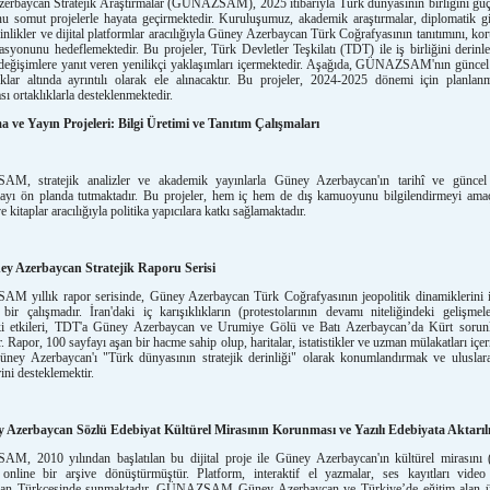
erbaycan Stratejik Araştırmalar (GÜNAZSAM), 2025 itibarıyla Türk dünyasının birliğini gü
 somut projelerle hayata geçirmektedir. Kuruluşumuz, akademik araştırmalar, diplomatik gi
kinlikler ve dijital platformlar aracılığıyla Güney Azerbaycan Türk Coğrafyasının tanıtımını, ko
asyonunu hedeflemektedir. Bu projeler, Türk Devletler Teşkilatı (TDT) ile iş birliğini derinleş
değişimlere yanıt veren yenilikçi yaklaşımları içermektedir. Aşağıda, GÜNAZSAM'nın güncel 
klar altında ayrıntılı olarak ele alınacaktır. Bu projeler, 2024-2025 dönemi için planlan
ası ortaklıklarla desteklenmektedir.
a ve Yayın Projeleri: Bilgi Üretimi ve Tanıtım Çalışmaları
, stratejik analizler ve akademik yayınlarla Güney Azerbaycan'ın tarihî ve güncel
ayı ön planda tutmaktadır. Bu projeler, hem iç hem de dış kamuoyunu bilgilendirmeyi ama
e kitaplar aracılığıyla politika yapıcılara katkı sağlamaktadır.
y Azerbaycan Stratejik Raporu Serisi
 yıllık rapor serisinde, Güney Azerbaycan Türk Coğrafyasının jeopolitik dinamiklerini 
bir çalışmadır. İran'daki iç karışıklıkların (protestolarının devamı niteliğindeki gelişmel
ki etkileri, TDT'a Güney Azerbaycan ve Urumiye Gölü ve Batı Azerbaycan’da Kürt sorunl
r. Rapor, 100 sayfayı aşan bir hacme sahip olup, haritalar, istatistikler ve uzman mülakatları içe
ney Azerbaycan'ı "Türk dünyasının stratejik derinliği" olarak konumlandırmak ve uluslara
rini desteklemektir.
 Azerbaycan Sözlü Edebiyat Kültürel Mirasının Korunması ve Yazılı Edebiyata Aktarıl
, 2010 yılından başlatılan bu dijital proje ile Güney Azerbaycan'ın kültürel mirasını
 online bir arşive dönüştürmüştür. Platform, interaktif el yazmalar, ses kayıtları video 
an Türkçesinde sunmaktadır. GÜNAZSAM Güney Azerbaycan ve Türkiye’de eğitim alan ün